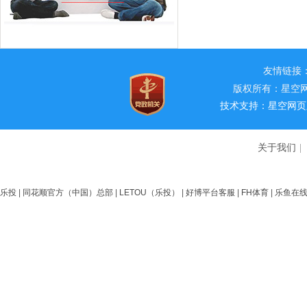
友情链接
版权所有：星空网页
技术支持
：星空网页
关于我们
|
乐投
|
同花顺官方（中国）总部
|
LETOU（乐投）
|
好博平台客服
|
FH体育
|
乐鱼在