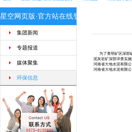
星空网页版·官方站在线登入
集团新闻
专题报道
为了查明矿区深部
泥灰岩矿深部详查实施
媒体聚集
河南省大地水泥有限公
河南省大地水泥有限公
环保信息