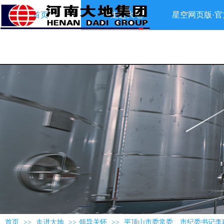
首页
走进大地
星空网页版·
首页
>>
走进大地
>>
领导关怀
>>
平顶山市委常委、市纪委书记李