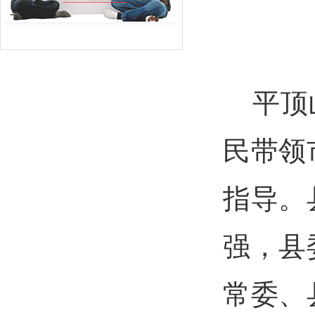
平顶
民带领
指导。
强，县
常委、