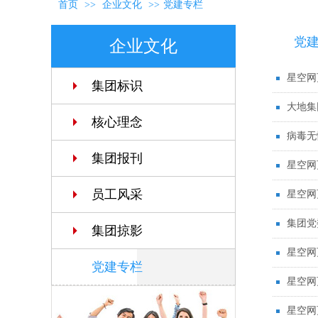
首页
>>
企业文化
>>
党建专栏
党
企业文化
星空网
集团标识
大地集
核心理念
病毒无
集团报刊
星空网
员工风采
星空网
集团党
集团掠影
星空网
党建专栏
星空网
星空网