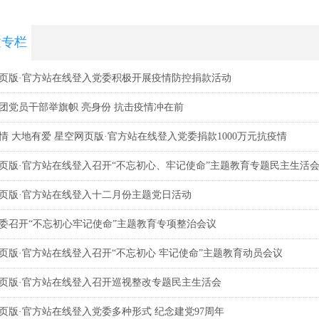
建专栏
页版·官方站在线登入党委积极开展疫情防控捐款活动
团党员干部举旗帜 亮身份 抗击疫情冲在前
情 大地有爱 星空网页版·官方站在线登入党委捐款1000万元抗疫情
页版·官方站在线登入召开“不忘初心、牢记使命”主题教育专题民主生活
页版·官方站在线登入十二月份主题党日活动
委召开“不忘初心牢记使命”主题教育专项整治会议
页版·官方站在线登入召开“不忘初心 牢记使命”主题教育动员会议
页版·官方站在线登入召开巡视整改专题民主生活会
页版·官方站在线登入党委多种形式 纪念建党97周年