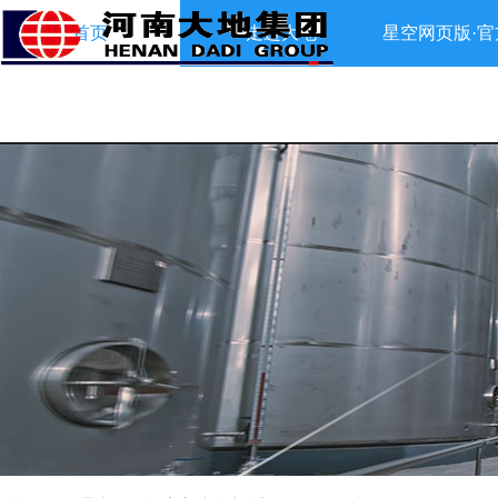
首页
走进大地
星空网页版·